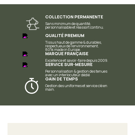
COLLECTION PERMANENTE
Sans minimum de quantité,
personnalisable et réassort continu.
QUALITÉ PREMIUM
Tissus haut de gamme & durables,
respectueux de l'environnement.
80% made in Europe.
MARQUE FRANÇAISE
Excellence et
savoir-faire depuis 2009.
SERVICE SUR-MESURE
Personnalisation & gestion des tenues
avec un interlocuteur dédié
GAIN DE TEMPS
Gestion des uniformes et service clé en
main.