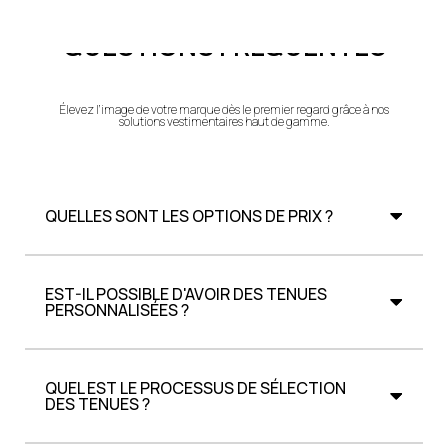
QUESTIONS FRÉQUENTES
Élevez l’image de votre marque dès le premier regard grâce à nos
solutions vestimentaires haut de gamme.
QUELLES SONT LES OPTIONS DE PRIX ?
EST-IL POSSIBLE D'AVOIR DES TENUES
PERSONNALISÉES ?
QUEL EST LE PROCESSUS DE SÉLECTION
DES TENUES ?