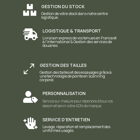
GESTION DU STOCK

Gestion de votre stock dans notre centre
logistique.
LOGISTIQUE & TRANSPORT

Livraison express de vos tenues en France et
à l'international & Gestion des services de
douanes.
GESTION DES TAILLES
0
Gestion des tailles et des essayages grâce à
une technologie de pointe en scanning
corporel.
PERSONNALISATION

Service sur-mesure pour répondre à tous vos
besoin et servir votre ADN de marque.
SERVICE D'ENTRETIEN

Lavage, réparation et remplacement des
uniformes usagés.