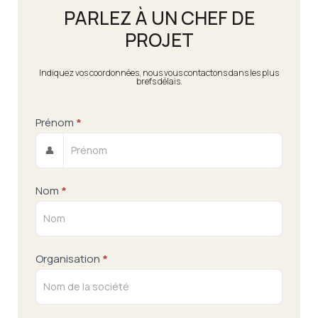
PARLEZ À UN CHEF DE
PROJET
Indiquez vos coordonnées, nous vous contactons dans les plus
brefs délais.
Contact
Prénom
*
LP
👤
Hôtellerie
Restauration
Nom
*
Organisation
*