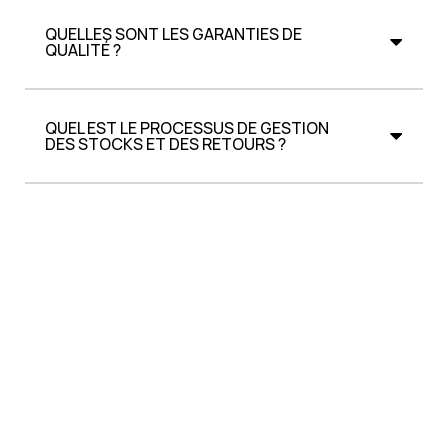
QUELLES SONT LES GARANTIES DE
QUALITÉ ?
QUEL EST LE PROCESSUS DE GESTION
DES STOCKS ET DES RETOURS ?
QUELS SONT LES DÉLAIS DE LIVRAISON ?
COMMENT ASSUREZ-VOUS LA GESTION
DES TAILLES ET DES AJUSTEMENTS ?
EXISTE T-IL-UN MINIMUM DE
COMMANDE ?